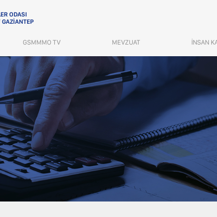
ER ODASI
 GAZİANTEP
GSMMMO TV
MEVZUAT
İNSAN K