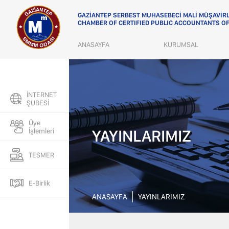
GAZİANTEP SERBEST MUHASEBECİ MALİ MÜŞAVİRL
CHAMBER OF CERTIFIED PUBLIC ACCOUNTANTS OF
ANASAYFA
KURUMSAL
KURUMSAL
ODA KURULLARI
İNTERNET
ŞUBESİ
ODA KOMİSYONLARI
Üye
İL & İLÇE TEMSİLCİLİKLERİ
YAYINLARIMIZ
İşlemleri
MESLEK YASASI
TESMER
İŞ MERKEZLERİ TEMSİLCİLİĞİ
E-Birlik
ANASAYFA
YAYINLARIMIZ