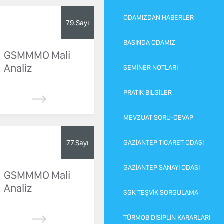
ODAMIZDAN HABERLER
79.Sayı
BASINDA ODAMIZ
GSMMMO Mali
Analiz
SEMİNER NOTLARI
PRATİK BİLGİLER
MEVZUAT SORU-CEVAP
77.Sayı
GAZİANTEP TİCARET ODASI
GAZİANTEP SANAYİ ODASI
GSMMMO Mali
Analiz
SGK TEŞVİK SORGULAMA
TÜRMOB DİSİPLİN KARARLARI